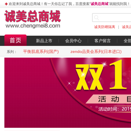
欢迎来到诚美总商城！有一天你忘记了我，百度搜索“
诚美总商城
”就能找到我！
诚美防晒隔离
|
诚美
新品上市
会员中心
客户留言
全
平衡肌底系列(国产)
zendo品美会系列(日本进口)
系列：