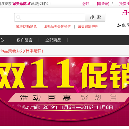
度搜索“
诚美总商城
”就能找到我！
您好
！
[请登录]
[免费注
诚美防晒隔离
|
诚美品美会体验套
|
诚美眼部护理
心
客户留言
全部商品
ndo品美会系列(日本进口)