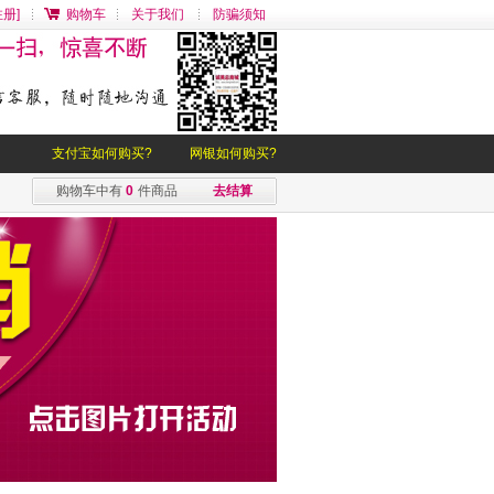
册]
购物车
关于我们
防骗须知
支付宝如何购买?
网银如何购买?
购物车中有
0
件商品
去结算