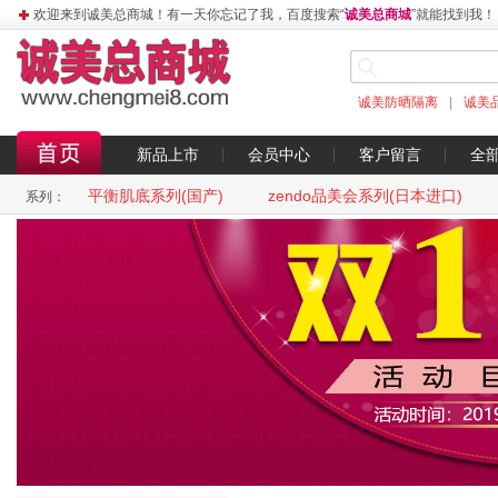
欢迎来到诚美总商城！有一天你忘记了我，百度搜索“
诚美总商城
”就能找到我！
诚美防晒隔离
|
诚美
新品上市
会员中心
客户留言
全
平衡肌底系列(国产)
zendo品美会系列(日本进口)
系列：