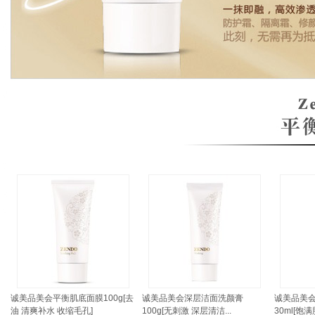
诚美品美会平衡肌底面膜100g[去
诚美品美会深层洁面洗颜膏
诚美品美
油 清爽补水 收缩毛孔]
100g[无刺激 深层清洁...
30ml[饱满