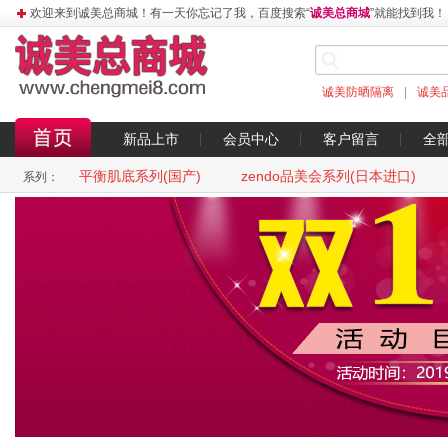
欢迎来到诚美总商城！有一天你忘记了我，百度搜索“
诚美总商城
”就能找到我！
诚美防晒隔离
|
诚美
新品上市
会员中心
客户留言
全
平衡肌底系列(国产)
zendo品美会系列(日本进口)
系列：