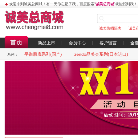
欢迎来到诚美总商城！有一天你忘记了我，百度搜索“
诚美总商城
”就能找到我！
诚美防晒隔离
|
诚美
新品上市
会员中心
客户留言
全
平衡肌底系列(国产)
zendo品美会系列(日本进口)
系列：