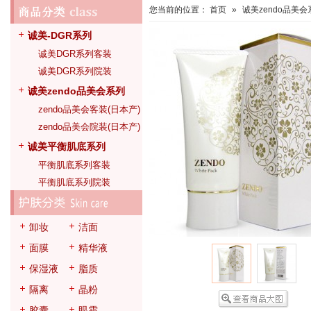
您当前的位置：
首页
»
诚美zendo品美会
诚美-DGR系列
诚美DGR系列客装
诚美DGR系列院装
诚美zendo品美会系列
zendo品美会客装(日本产)
zendo品美会院装(日本产)
诚美平衡肌底系列
平衡肌底系列客装
平衡肌底系列院装
卸妆
洁面
面膜
精华液
保湿液
脂质
隔离
晶粉
胶囊
眼霜