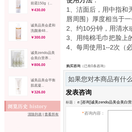
使用方法
：
前霜150g（...
1、洁面后，用中指和
￥430.00
唇周围）厚度相当于一
诚美品美会柔和
2、约10分钟，用清
洗颜液48...
3、用纯棉毛巾把脸上
￥300.00
4、每周使用1--2次
诚美zendo品美
会美白营养...
￥806.00
购买咨询
（已有0条咨询）
如果您对本商品有什么
诚美品美会平衡
肌底凝...
发表咨询
￥326.00
标题：
*
咨询内容：
清除列表
|
查看所有