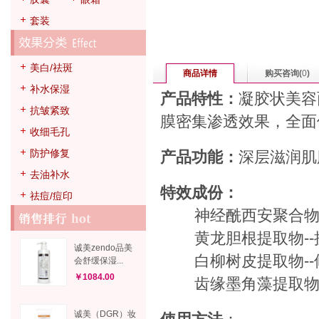
套装
美白/祛斑
商品详情
购买咨询(
0
)
补水保湿
产品特性：
凝胶状美容
抗皱紧致
膜密集渗透效果，全面
收细毛孔
防护修复
产品功能：
深层滋润肌
去油补水
特效成份：
祛痘/痘印
神经酰西安聚合物--
黄龙胆根提取物--抗
诚美zendo品美
白柳树皮提取物--修
会舒缓保湿...
￥1084.00
齿缘墨角藻提取物--
诚美（DGR）妆