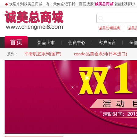
欢迎来到诚美总商城！有一天你忘记了我，百度搜索“
诚美总商城
”就能找到我！
诚美防晒隔离
|
诚美
新品上市
会员中心
客户留言
全
平衡肌底系列(国产)
zendo品美会系列(日本进口)
系列：