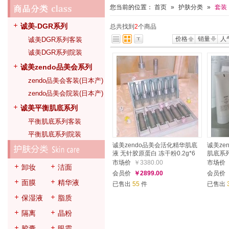
您当前的位置：
首页
»
护肤分类
»
套装
诚美-DGR系列
总共找到
2
个商品
价格
销量
人
诚美DGR系列客装
诚美DGR系列院装
诚美zendo品美会系列
zendo品美会客装(日本产)
zendo品美会院装(日本产)
诚美平衡肌底系列
平衡肌底系列客装
平衡肌底系列院装
诚美zendo品美会活化精华肌底
诚美ze
液 无针胶原蛋白 冻干粉0.2g*6
肌底系
瓶/10ml*6瓶
市场价
￥3380.00
市场价
卸妆
洁面
会员价
￥2899.00
会员价
面膜
精华液
已售出
55
件
已售出
保湿液
脂质
隔离
晶粉
胶囊
眼霜