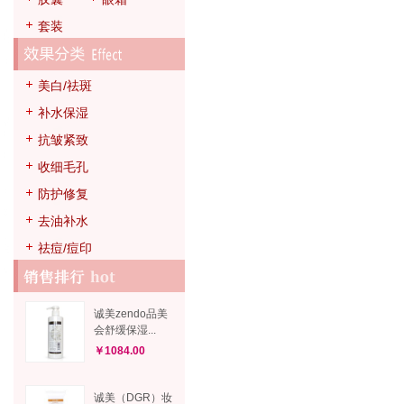
套装
美白/祛斑
补水保湿
抗皱紧致
收细毛孔
防护修复
去油补水
祛痘/痘印
诚美zendo品美
会舒缓保湿...
￥1084.00
诚美（DGR）妆