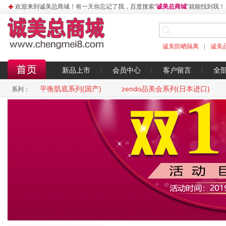
欢迎来到诚美总商城！有一天你忘记了我，百度搜索“
诚美总商城
”就能找到我！
诚美防晒隔离
|
诚美
新品上市
会员中心
客户留言
全
平衡肌底系列(国产)
zendo品美会系列(日本进口)
系列：