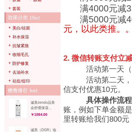
满4000元减3
套装
满5000元减4
元，以此类推。
美白/祛斑
补水保湿
抗皱紧致
收细毛孔
2. 微信转账支付立减1
防护修复
活动第一天（11
去油补水
活动第二天，第三天
祛痘/痘印
信支付优惠10元。
具体操作流程
诚美zendo品美
账，例如下单金额是
会舒缓保湿...
￥1084.00
里转账给我们800
诚美（DGR）妆