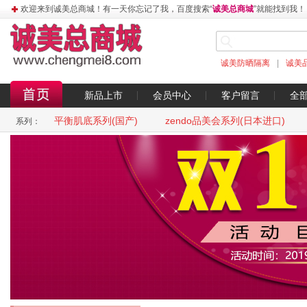
欢迎来到诚美总商城！有一天你忘记了我，百度搜索“
诚美总商城
”就能找到我！
诚美防晒隔离
|
诚美
新品上市
会员中心
客户留言
全
平衡肌底系列(国产)
zendo品美会系列(日本进口)
系列：