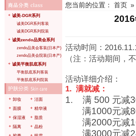
您当前的位置：
首页
»
诚美-DGR系列
20
诚美DGR系列客装
诚美DGR系列院装
诚美zendo品美会系列
活动时间：2016.11.
zendo品美会客装(日本产)
zendo品美会院装(日本产)
（注：活动期间，
诚美平衡肌底系列
平衡肌底系列客装
活动详细介绍：
平衡肌底系列院装
1. 满就减：
1. 满 500 元
卸妆
洁面
面膜
精华液
满1000元减8
保湿液
脂质
满2000元减1
隔离
晶粉
满3000元减2
胶囊
眼霜