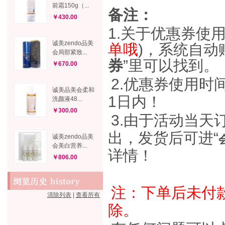
前霜150g（...
备注：
￥430.00
1.关于优惠券使
诚美zendo品美
单哦
)，系统自动
会局部紧致...
券
”里可以找到。
￥670.00
2.优惠券使用时间
诚美品美会柔和
1日内！
洗颜液48...
￥300.00
3.由于活动当天
出，发货后可进“
诚美zendo品美
会美白营养...
详情！
￥806.00
注：下单后未付款
清除列表
|
查看所有
除。